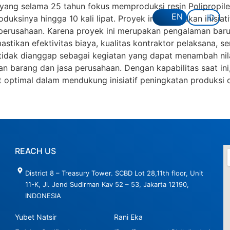
, yang selama 25 tahun fokus memproduksi resin Polipropi
EN
ID
uksinya hingga 10 kali lipat. Proyek ini merupakan inisiatif
gi perusahaan. Karena proyek ini merupakan pengalaman bar
ikan efektivitas biaya, kualitas kontraktor pelaksana, se
tidak dianggap sebagai kegiatan yang dapat menambah nila
n barang dan jasa perusahaan. Dengan kapabilitas saat in
optimal dalam mendukung inisiatif peningkatan produksi
REACH US
District 8 – Treasury Tower. SCBD Lot 28,11th floor, Unit
11-K, Jl. Jend Sudirman Kav 52 – 53, Jakarta 12190,
INDONESIA
Yubet Natsir
Rani Eka