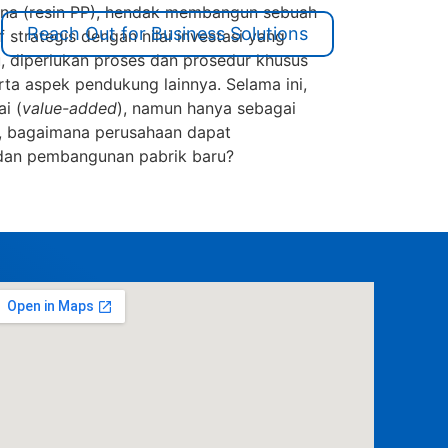
lena (resin PP), hendak membangun sebuah
Reach Out for Business Solutions
 strategis dengan nilai investasi yang
u, diperlukan proses dan prosedur khusus
rta aspek pendukung lainnya. Selama ini,
i (
value-added
), namun hanya sebagai
i, bagaimana perusahaan dapat
 dan pembangunan pabrik baru?