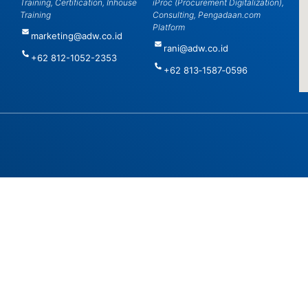
Training, Certification, Inhouse
iProc (Procurement Digitalization),
Training
Consulting, Pengadaan.com
Platform
marketing@adw.co.id
rani@adw.co.id
+62 812-1052-2353
‪+62 813‑1587‑0596‬