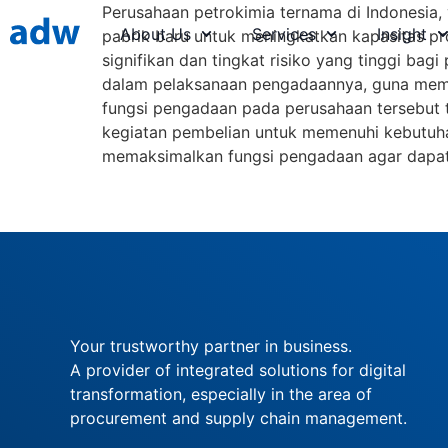
Perusahaan petrokimia ternama di Indonesia
About Us
Services
Insight
pabrik baru untuk meningkatkan kapasitas prod
signifikan dan tingkat risiko yang tinggi ba
dalam pelaksanaan pengadaannya, guna memast
fungsi pengadaan pada perusahaan tersebut 
kegiatan pembelian untuk memenuhi kebutuha
memaksimalkan fungsi pengadaan agar dapat 
Your trustworthy partner in business.
A provider of integrated solutions for digital
transformation, especially in the area of ​​
procurement and supply chain management.