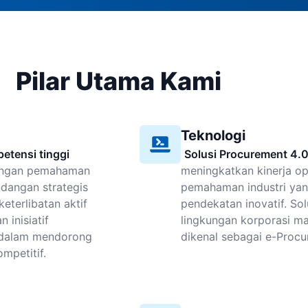
anpa mengorbankan
Pilar Utama Kami
Teknologi
etensi tinggi
‎
Solusi Procurement 4.
dengan pemahaman
meningkatkan kinerja o
ndangan strategis
pemahaman industri yan
eterlibatan aktif
pendekatan inovatif. Solu
 inisiatif
lingkungan korporasi m
n dalam mendorong
dikenal sebagai e-Procu
mpetitif.