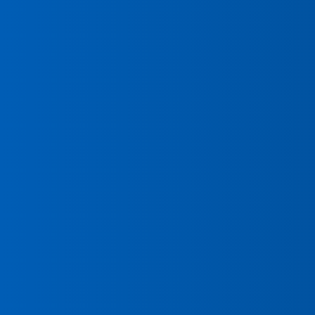
Bagaimana 