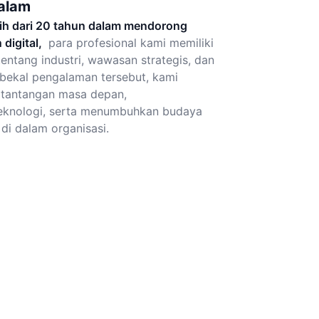
alam
ih dari 20 tahun dalam mendorong
digital,
para profesional kami memiliki
tang industri, wawasan strategis, dan
rbekal pengalaman tersebut, kami
n tantangan masa depan,
eknologi, serta menumbuhkan budaya
di dalam organisasi.