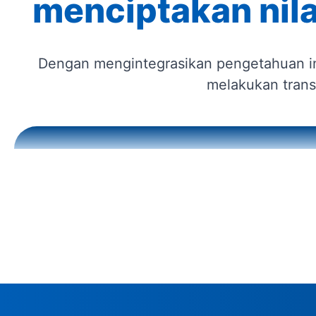
menciptakan nil
Dengan mengintegrasikan pengetahuan in
melakukan tran