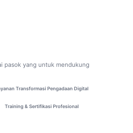
tai pasok yang untuk mendukung
ayanan Transformasi Pengadaan Digital
Training & Sertifikasi Profesional