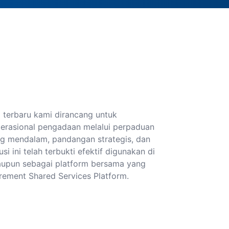
 kualitas?
0
terbaru kami dirancang untuk
perasional pengadaan melalui perpaduan
g mendalam, pandangan strategis, dan
si ini telah terbukti efektif digunakan di
aupun sebagai platform bersama yang
rement Shared Services Platform.