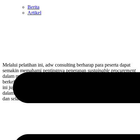
Berita
Artikel
Melalui pelatihan ini, adw consulting berharap para peserta dapat
semakin memahami pentingnya penerapan
sustainable procurement
dalam mendukung proses bisnis yang lebih bertanggung jawab dan
berkelanjutan. Selain meningkatkan kompetensi individu, kegiatan
ini juga diharapkan dapat mendukung PT Sucofindo (Persero)
dalam membangun proses pengadaan yang lebih adaptif, terstruktur,
dan selaras dengan prinsip
sustainability
.