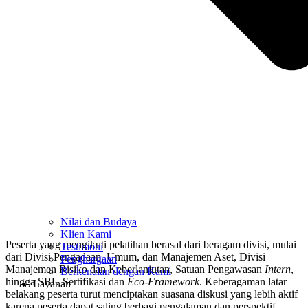
Nilai dan Budaya
Klien Kami
Peserta yang mengikuti pelatihan berasal dari beragam divisi, mulai
Testimoni
dari Divisi Pengadaan, Umum, dan Manajemen Aset, Divisi
Penghargaan
Manajemen Risiko dan Keberlanjutan, Satuan Pengawasan
Intern
,
Berkenalan dengan Kami
hingga SBU Sertifikasi dan
Eco-Framework
. Keberagaman latar
Layanan
belakang peserta turut menciptakan suasana diskusi yang lebih aktif
karena peserta dapat saling berbagi pengalaman dan perspektif