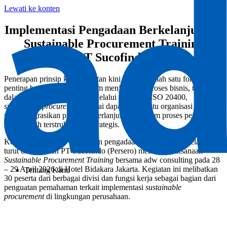
Lewati ke konten
Implementasi Pengadaan Berkelanjutan –
Sustainable Procurement Training
bersama PT Sucofindo (Persero)
Penerapan prinsip keberlanjutan kini menjadi salah satu fokus
penting bagi perusahaan dalam menjalankan proses bisnis, termasuk
dalam aktivitas pengadaan. Melalui pedoman ISO 20400,
sustainable procurement
dinilai dapat membantu organisasi
mengintegrasikan prinsip keberlanjutan ke dalam proses pengadaan
secara lebih terstruktur dan strategis.
Komitmen terhadap penerapan pengadaan yang lebih berkelanjutan
turut diwujudkan PT Sucofindo (Persero) melalui pelaksanaan
Sustainable Procurement Training
bersama adw consulting pada 28
– 29 April 2026 di Hotel Bidakara Jakarta. Kegiatan ini melibatkan
Tentang Kami
30 peserta dari berbagai divisi dan fungsi kerja sebagai bagian dari
penguatan pemahaman terkait implementasi
sustainable
procurement
di lingkungan perusahaan.