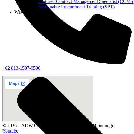
Certified Contract Management Specialist (CCMS
Sustainable Procurement Training (SPT)
Wawasan
‪+62 813‑1587‑0596‬
© 2026 – ADW Consulting | Semua Hak Cipta Dilindungi.
Youtube