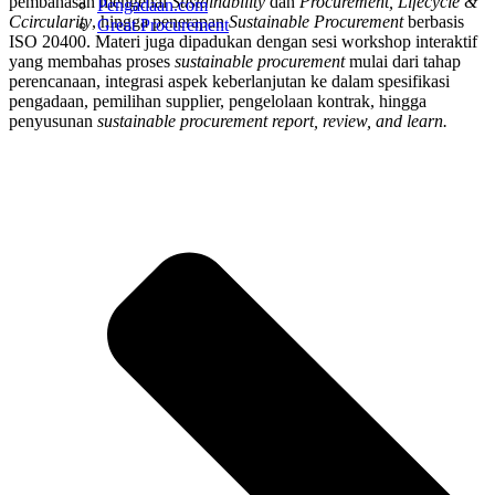
pembahasan mengenai
Sustainability
dan
Procurement, Lifecycle &
Pengadaan.com
Ccircularity
, hingga penerapan
Sustainable
Procurement
berbasis
Great Procurement
ISO 20400. Materi juga dipadukan dengan sesi workshop interaktif
yang membahas proses
sustainable procurement
mulai dari tahap
perencanaan, integrasi aspek keberlanjutan ke dalam spesifikasi
pengadaan, pemilihan supplier, pengelolaan kontrak, hingga
penyusunan
sustainable procurement report, review, and learn.