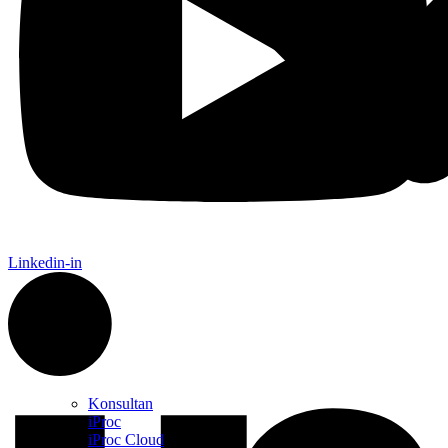
Linkedin-in
Konsultan
iProc
iProc Cloud