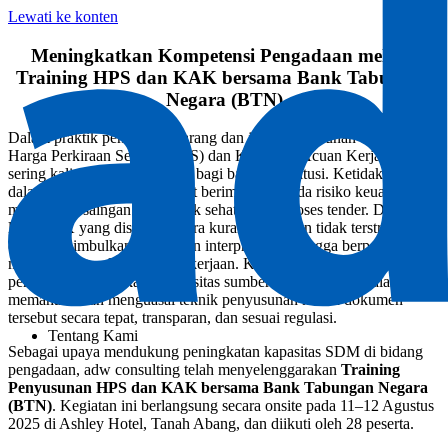
Lewati ke konten
Meningkatkan Kompetensi Pengadaan melalui
Training HPS dan KAK bersama Bank Tabungan
Negara (BTN)
Dalam praktik pengadaan barang dan jasa, penyusunan dokumen
Harga Perkiraan Sendiri (HPS) dan Kerangka Acuan Kerja (KAK)
sering kali menjadi tantangan bagi banyak institusi. Ketidakakuratan
dalam menghitung HPS dapat berimplikasi pada risiko keuangan
maupun persaingan yang tidak sehat dalam proses tender. Di sisi
lain, KAK yang disusun secara kurang jelas dan tidak terstruktur
dapat menimbulkan perbedaan interpretasi, sehingga berpotensi
menghambat pelaksanaan pekerjaan. Kondisi ini menunjukkan
pentingnya peningkatan kapasitas sumber daya manusia dalam
memahami dan menguasai teknik penyusunan kedua dokumen
tersebut secara tepat, transparan, dan sesuai regulasi.
Tentang Kami
Sebagai upaya mendukung peningkatan kapasitas SDM di bidang
pengadaan, adw consulting telah menyelenggarakan
Training
Penyusunan HPS dan KAK bersama Bank Tabungan Negara
(BTN)
. Kegiatan ini berlangsung secara onsite pada 11–12 Agustus
2025 di Ashley Hotel, Tanah Abang, dan diikuti oleh 28 peserta.