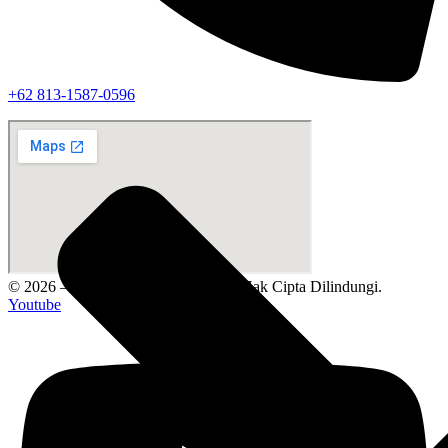
‪+62 813‑1587‑0596‬
© 2026 – ADW Consulting | Semua Hak Cipta Dilindungi.
Youtube