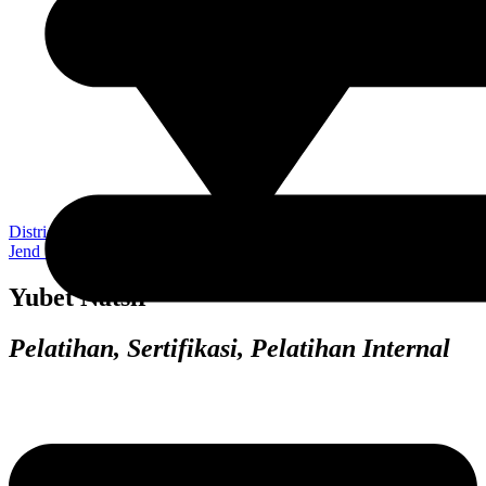
District 8 – Treasury Tower. SCBD Lot 28,11th floor, Unit 11-K, Jl.
Jend Sudirman Kav 52 – 53, Jakarta 12190, INDONESIA
Yubet Natsir
Pelatihan, Sertifikasi, Pelatihan Internal