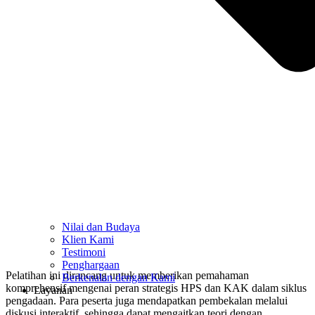
Nilai dan Budaya
Klien Kami
Testimoni
Penghargaan
Pelatihan ini dirancang untuk memberikan pemahaman
Berkenalan dengan Kami
komprehensif mengenai peran strategis HPS dan KAK dalam siklus
Layanan
pengadaan. Para peserta juga mendapatkan pembekalan melalui
diskusi interaktif, sehingga dapat mengaitkan teori dengan