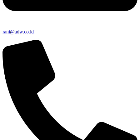
rani@adw.co.id