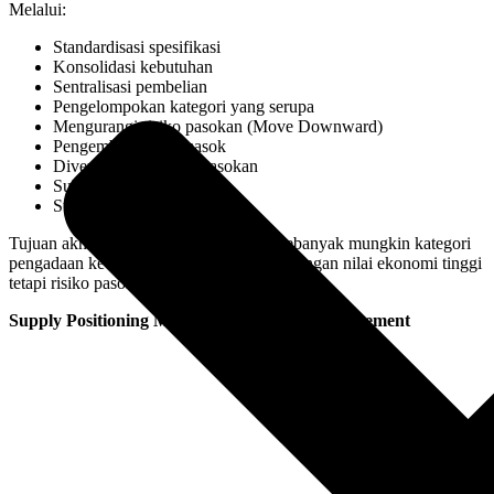
Melalui:
Standardisasi spesifikasi
Konsolidasi kebutuhan
Sentralisasi pembelian
Pengelompokan kategori yang serupa
Mengurangi risiko pasokan (Move Downward)
Pengembangan pemasok
Diversifikasi sumber pasokan
Substitusi produk
Standardisasi kebutuhan
Tujuan akhirnya adalah memindahkan sebanyak mungkin kategori
pengadaan ke area Leverage, yaitu area dengan nilai ekonomi tinggi
tetapi risiko pasokan rendah.
Supply Positioning Model dan Category Management