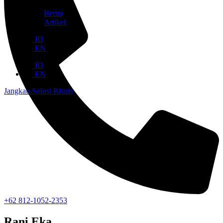
Berita
Artikel
ID
EN
ID
EN
Jangkau Solusi Bisnis
+62 812-1052-2353
Rani Eka