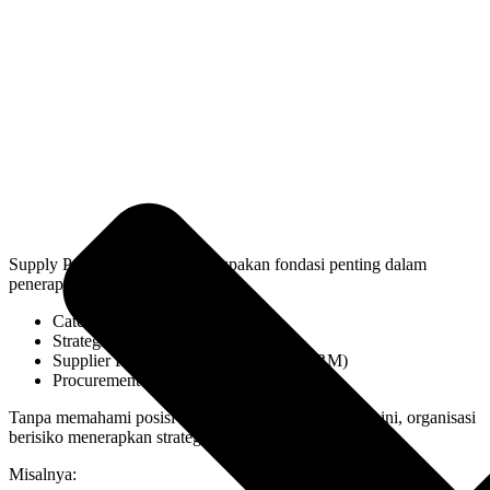
Supply Positioning Model merupakan fondasi penting dalam
penerapan:
Category Management
Strategic Sourcing
Supplier Relationship Management (SRM)
Procurement Transformation
Tanpa memahami posisi suatu kategori dalam matriks ini, organisasi
berisiko menerapkan strategi yang tidak sesuai.
Misalnya: