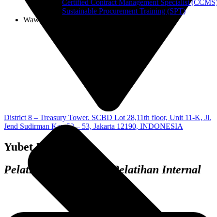
Certified Contract Management Specialist (CCMS
Sustainable Procurement Training (SPT)
Wawasan
District 8 – Treasury Tower. SCBD Lot 28,11th floor, Unit 11-K, Jl.
Jend Sudirman Kav 52 – 53, Jakarta 12190, INDONESIA
Yubet Natsir
Pelatihan, Sertifikasi, Pelatihan Internal