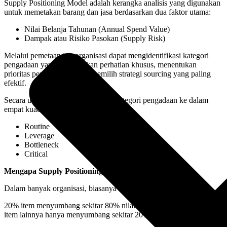
Supply Positioning Model adalah kerangka analisis yang digunakan
untuk memetakan barang dan jasa berdasarkan dua faktor utama:
Nilai Belanja Tahunan (Annual Spend Value)
Dampak atau Risiko Pasokan (Supply Risk)
Melalui pemetaan ini, organisasi dapat mengidentifikasi kategori
pengadaan yang memerlukan perhatian khusus, menentukan
prioritas pengelolaan, serta memilih strategi sourcing yang paling
efektif.
Secara umum, model ini membagi kategori pengadaan ke dalam
empat kuadran utama:
Routine
Leverage
Bottleneck
Critical
Mengapa Supply Positioning Model Penting?
Dalam banyak organisasi, biasanya berlaku prinsip Pareto:
20% item menyumbang sekitar 80% nilai belanja, sedangkan 80%
item lainnya hanya menyumbang sekitar 20% nilai belanja.