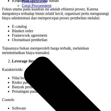
Kebutuhan operasional harian
Pengadaan.com
Great Procurement
Fokus utama pada kuadran ini adalah efisiensi proses. Karena
dampaknya terhadap bisnis relatif kecil, organisasi perlu mengurangi
biaya administrasi dan mempercepat proses pembelian melalui:
E-catalog
Blanket order
Framework agreement
Otomatisasi pembelian
Tujuannya bukan memperoleh harga terbaik, melainkan
meminimalkan biaya transaksi.
Leverage Items
Karakteristik:
Nilai belanja tinggi
Risiko pasokan rendah
Banyak pemasok tersedia
Persaingan pasar relatif tinggi
Contoh:
Software