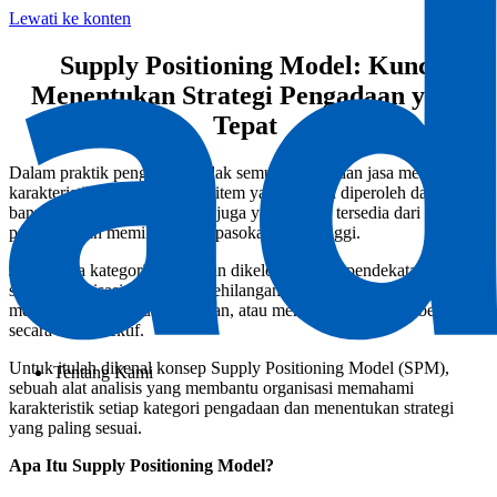
Lewati ke konten
Supply Positioning Model: Kunci
Menentukan Strategi Pengadaan yang
Tepat
Dalam praktik pengadaan, tidak semua barang dan jasa memiliki
karakteristik yang sama. Ada item yang mudah diperoleh dari
banyak pemasok, namun ada juga yang hanya tersedia dari segelintir
penyedia dan memiliki risiko pasokan yang tinggi.
Jika semua kategori pengadaan dikelola dengan pendekatan yang
sama, organisasi berpotensi kehilangan peluang penghematan,
menghadapi gangguan pasokan, atau mengalokasikan sumber daya
secara tidak efektif.
Untuk itulah dikenal konsep Supply Positioning Model (SPM),
Tentang Kami
sebuah alat analisis yang membantu organisasi memahami
karakteristik setiap kategori pengadaan dan menentukan strategi
yang paling sesuai.
Apa Itu Supply Positioning Model?