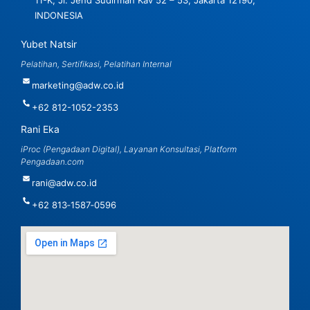
11-K, Jl. Jend Sudirman Kav 52 – 53, Jakarta 12190,
INDONESIA
Yubet Natsir
Pelatihan, Sertifikasi, Pelatihan Internal
marketing@adw.co.id
+62 812-1052-2353
Rani Eka
iProc (Pengadaan Digital), Layanan Konsultasi, Platform
Pengadaan.com
rani@adw.co.id
‪+62 813‑1587‑0596‬