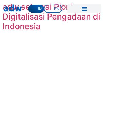
adw sebagai Pionir
ID
EN
Digitalisasi Pengadaan di
Indonesia