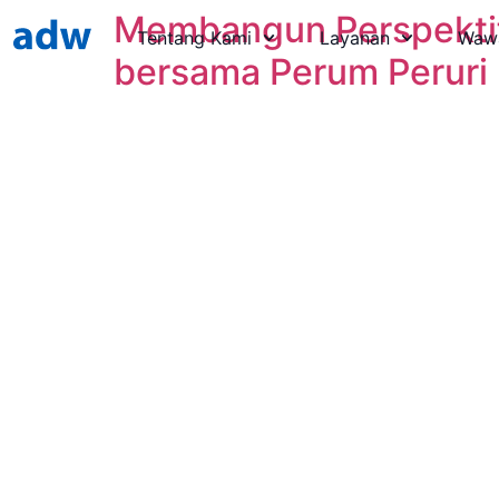
Membangun Perspektif 
Tentang Kami
Layanan
Waw
bersama Perum Peruri