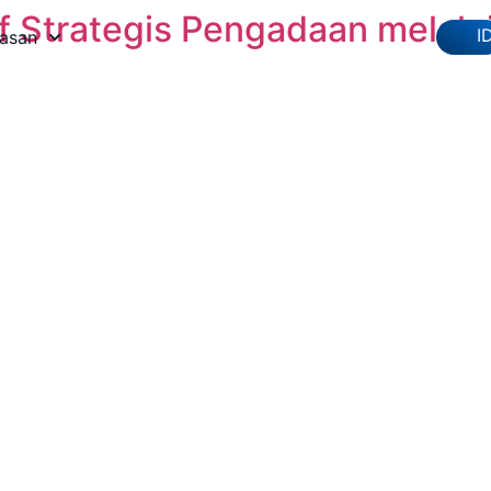
Strategis Pengadaan melalui
I
asan