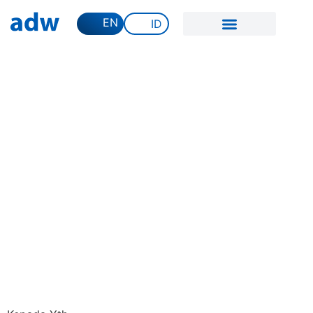
EN
ID