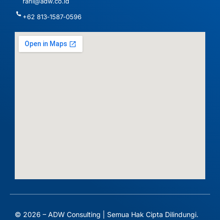
rani@adw.co.id
‪+62 813‑1587‑0596‬
© 2026 – ADW Consulting | Semua Hak Cipta Dilindungi.