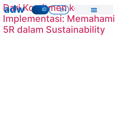
Dari Komitmen ke
ID
EN
Implementasi: Memahami
5R dalam Sustainability