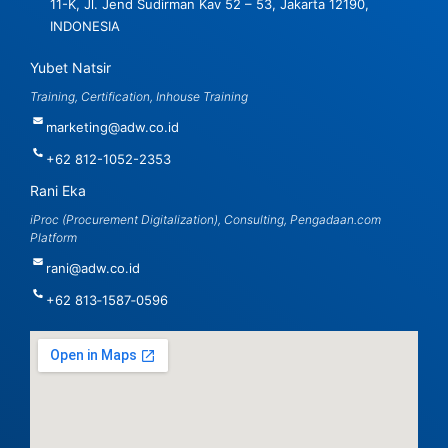
11-K, Jl. Jend Sudirman Kav 52 – 53, Jakarta 12190,
INDONESIA
Yubet Natsir
Training, Certification, Inhouse Training
marketing@adw.co.id
+62 812-1052-2353
Rani Eka
iProc (Procurement Digitalization), Consulting, Pengadaan.com
Platform
rani@adw.co.id
‪+62 813‑1587‑0596‬