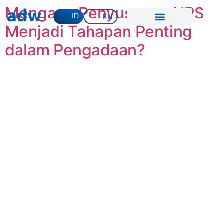
Mengapa Penyusunan HPS
ID
EN
Menjadi Tahapan Penting
dalam Pengadaan?