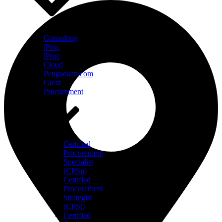
Consulting
iProc
iProc
Cloud
Pengadaan.com
Great
Procurement
Certified
Procurement
Specialist
(CPSp)
Certified
Procurement
Strategist
(CPSt)
Certified