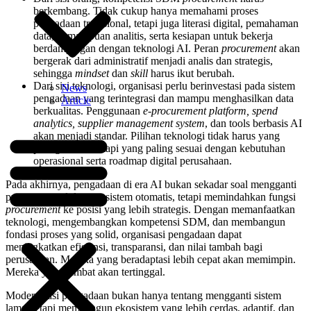
berkembang. Tidak cukup hanya memahami proses
pengadaan tradisional, tetapi juga literasi digital, pemahaman
data, kemampuan analitis, serta kesiapan untuk bekerja
berdampingan dengan teknologi AI. Peran
procurement
akan
bergerak dari administratif menjadi analis dan strategis,
sehingga
mindset
dan
skill
harus ikut berubah.
Dari sisi teknologi, organisasi perlu berinvestasi pada sistem
News
pengadaan yang terintegrasi dan mampu menghasilkan data
Article
berkualitas. Penggunaan
e-procurement platform, spend
analytics, supplier management system
, dan tools berbasis AI
akan menjadi standar. Pilihan teknologi tidak harus yang
paling mahal, tetapi yang paling sesuai dengan kebutuhan
operasional serta roadmap digital perusahaan.
Pada akhirnya, pengadaan di era AI bukan sekadar soal mengganti
proses manual dengan sistem otomatis, tetapi memindahkan fungsi
procurement
ke posisi yang lebih strategis. Dengan memanfaatkan
teknologi, mengembangkan kompetensi SDM, dan membangun
fondasi proses yang solid, organisasi pengadaan dapat
meningkatkan efisiensi, transparansi, dan nilai tambah bagi
perusahaan. Mereka yang beradaptasi lebih cepat akan memimpin.
Mereka yang lambat akan tertinggal.
Modernisasi pengadaan bukan hanya tentang mengganti sistem
lama, tetapi membangun ekosistem yang lebih cerdas, adaptif, dan