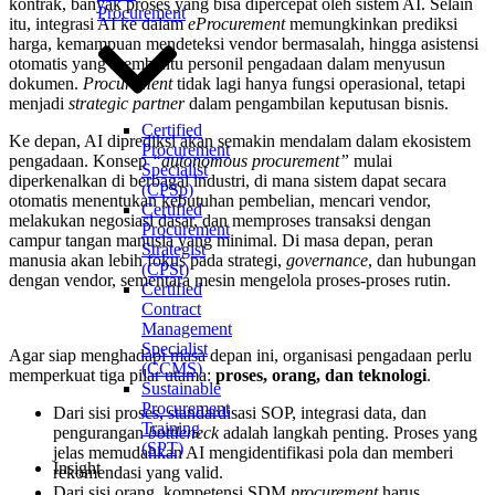
kontrak, banyak proses yang bisa dipercepat oleh sistem AI. Selain
Procurement
itu, integrasi AI ke dalam
eProcurement
memungkinkan prediksi
harga, kemampuan mendeteksi vendor bermasalah, hingga asistensi
otomatis yang membantu personil pengadaan dalam menyusun
dokumen.
Procurement
tidak lagi hanya fungsi operasional, tetapi
menjadi
strategic partner
dalam pengambilan keputusan bisnis.
Certified
Ke depan, AI diprediksi akan semakin mendalam dalam ekosistem
Procurement
pengadaan. Konsep
“autonomous procurement”
mulai
Specialist
diperkenalkan di berbagai industri, di mana sistem dapat secara
(CPSp)
otomatis menentukan kebutuhan pembelian, mencari vendor,
Certified
melakukan negosiasi dasar, dan memproses transaksi dengan
Procurement
campur tangan manusia yang minimal. Di masa depan, peran
Strategist
manusia akan lebih fokus pada strategi,
governance
, dan hubungan
(CPSt)
dengan vendor, sementara mesin mengelola proses-proses rutin.
Certified
Contract
Management
Specialist
Agar siap menghadapi masa depan ini, organisasi pengadaan perlu
(CCMS)
memperkuat tiga pilar utama:
proses, orang, dan teknologi
.
Sustainable
Procurement
Dari sisi proses, standardisasi SOP, integrasi data, dan
Training
pengurangan
bottleneck
adalah langkah penting. Proses yang
(SPT)
jelas memudahkan AI mengidentifikasi pola dan memberi
Insight
rekomendasi yang valid.
Dari sisi orang, kompetensi SDM
procurement
harus