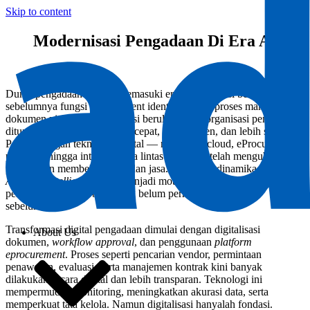
Skip to content
Modernisasi Pengadaan Di Era AI
Dunia pengadaan sedang memasuki era transformasi besar. Jika
sebelumnya fungsi procurement identik dengan proses manual,
dokumen pisik, dan koordinasi berulang, kini organisasi pengadaan
dituntut untuk bergerak lebih cepat, lebih efisien, dan lebih strategis.
Perkembangan teknologi digital — mulai dari cloud, eProcurement
platform, hingga integrasi data lintas sistem — telah mengubah cara
perusahaan membeli barang dan jasa. Di tengah dinamika tersebut,
Artificial Intelligence
(AI) menjadi motor akselerasi yang membawa
pengadaan ke level baru yang belum pernah dibayangkan
sebelumnya.
Transformasi digital pengadaan dimulai dengan digitalisasi
About Us
dokumen,
workflow approval
, dan penggunaan
platform
eprocurement
. Proses seperti pencarian vendor, permintaan
penawaran, evaluasi, serta manajemen kontrak kini banyak
dilakukan secara digital dan lebih transparan. Teknologi ini
mempermudah monitoring, meningkatkan akurasi data, serta
memperkuat tata kelola. Namun digitalisasi hanyalah fondasi.