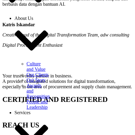
berbasis data dengan bantuan AI.
About Us
Katris Iskandar
Creative Lead of the Digital Transformation Team, adw consulting
Digital Procurement Enthusiast
Culture
and Value
Our Clients
Your trustworthy partner in business.
Our Story
A provider of integrated solutions for digital transformation,
Awards
especially in the area of ​​procurement and supply chain management.
and
Recognition
CERTIFIED AND REGISTERED
People and
Leadership
Services
REACH US