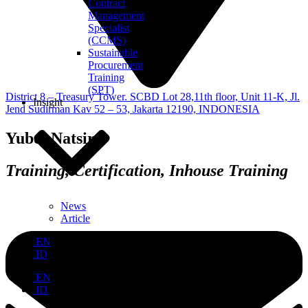
Contract
Management
Specialist
(CCMS)
Sustainable
Procurement
Training
(SPT)
District 8 – Treasury Tower. SCBD Lot 28,11th floor, Unit 11-K, Jl.
Insight
Jend Sudirman Kav 52 – 53, Jakarta 12190, INDONESIA
Yubet Natsir
Training, Certification, Inhouse Training
News
Article
EN
ID
EN
ID