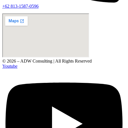
‪+62 813‑1587‑0596‬
© 2026 – ADW Consulting | All Rights Reserved
Youtube