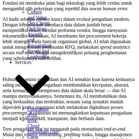
Fondasi ini membuka jalan bagi teknologi yang lebih cerdas untuk
mengambil alih pekerjaan yang repetitif dan rawan
human error.
Culture
and Value
AI hadir sebagai elemen kunci dalam evolusi pengadaan modern.
Our Clients
Dengan kemampuan membaca data dalam jumlah besar,
Our Story
memprediksi risiko, menilai performa vendor, hingga menyusun
Awards
rekomendasi keputusan, AI membantu tim procurement bekerja
and
lebih strategis. Pada banyak organisasi global, AI telah digunakan
Recognition
untuk mengotomasi pembuatan RFQ, melakukan
spend analytics
People and
secara
real-time
, hingga mengidentifikasi peluang penghematan
Leadership
yang sebelumnya sulit terlihat.
Services
Hubungan antara pengadaan dan AI semakin kuat karena keduanya
saling melengkapi. Pengadaan membutuhkan kecepatan, akurasi,
serta kemampuan memproses data dalam skala besar — dan AI
mampu menyediakannya. Sementara itu, AI membutuhkan data
yang berkualitas dan terstruktur, sesuatu yang semakin mudah
diperoleh ketika organisasi telah melakukan digitalisasi proses
Consulting
procurement
. Kolaborasi ini memungkinkan keputusan pengadaan
iProc
menjadi lebih objektif, transparan, dan berbasis data.
iProc
Cloud
Tren pengadaan saat ini mengarah pada otomatisasi
end-to-end
.
Pengadaan.com
Mulai dari vendor
onboarding, profiling
risiko, hingga manajemen
Great