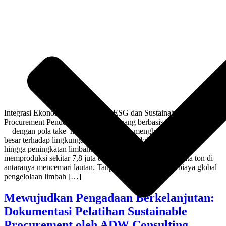
Integrasi Ekonomi Sirkular dalam ESG dan Sustainable
Procurement Pendekatan tradisional yang berbasis linear economy
—dengan pola take–make–use–dispose, menghasilkan “tekanan”
besar terhadap lingkungan, mulai dari eksploitasi sumber daya
hingga peningkatan limbah. Indonesia sendiri tiap tahun
memproduksi sekitar 7,8 juta ton sampah plastik – 1,29 juta ton di
antaranya mencemari lautan. Tanpa perubahan drastis, biaya global
pengelolaan limbah […]
Mewujudkan Pengadaan Berkelanjutan:
Dokumentasi Pelatihan Sustainable
Procurement oleh ADW Consulting