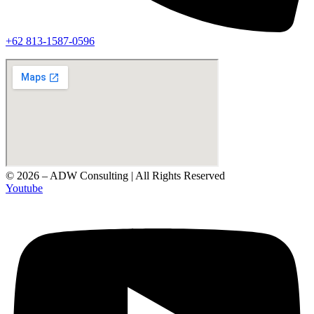
‪+62 813‑1587‑0596‬
© 2026 – ADW Consulting | All Rights Reserved
Youtube