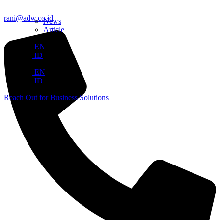
rani@adw.co.id
News
Article
EN
ID
EN
ID
Reach Out for Business Solutions