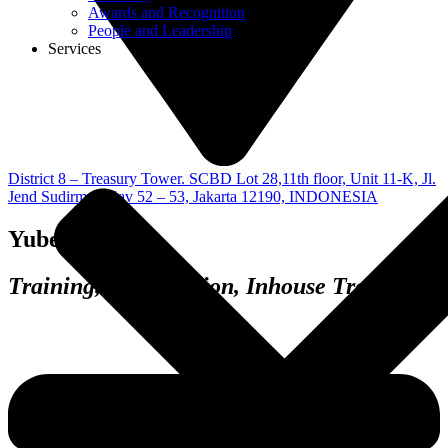
Awards and Recognition
People and Leadership
Services
District 8 – Treasury Tower. SCBD Lot 28,11th floor, Unit 11-K, Jl.
Jend Sudirman Kav 52 – 53, Jakarta 12190, INDONESIA
Yubet Natsir
Training, Certification, Inhouse Training