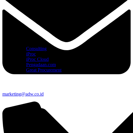
Consulting
iProc
iProc Cloud
Pengadaan.com
Great Procurement
marketing@adw.co.id